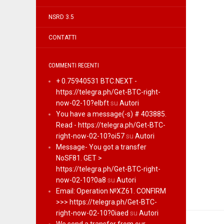
NSRD 3.5
CONTATTI
COMMENTI RECENTI
+ 0.75940531 BTC.NEXT -
https://telegra.ph/Get-BTC-right-
now-02-10?elbft
su
Autori
You have a message(-s) # 403885.
Read - https://telegra.ph/Get-BTC-
right-now-02-10?oi57
su
Autori
Message- You got a transfer
NoSF81. GET >
https://telegra.ph/Get-BTC-right-
now-02-10?0a8
su
Autori
Email: Operation №XZ61. CONFIRM
>>> https://telegra.ph/Get-BTC-
right-now-02-10?0iaed
su
Autori