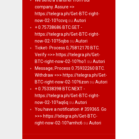
We send a transfer from our
company. Assure =>
https://telegra.ph/Get-BTC-right-
now-02-10?ccvq
su
Autori
+ 0.75738686 BTC.GET -
https://telegra.ph/Get-BTC-right-
now-02-10?5ojbs
su
Autori
Ticket- Process 0,75812170 BTC.
Verify =>> https://telegra.ph/Get-
BTC-right-now-02-10?ho1
su
Autori
Message; Process 0.75932260 BTC.
Withdraw =>> https://telegra.ph/Get-
BTC-right-now-02-10?6zon
su
Autori
+ 0.75338398 BTC.NEXT -
https://telegra.ph/Get-BTC-right-
now-02-10?aq6q
su
Autori
You have a notification # 359365. Go
>>> https://telegra.ph/Get-BTC-
right-now-02-10?amhc6
su
Autori