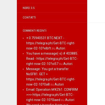
NSRD 3.5
CONTATTI
COMMENTI RECENTI
+ 0.75940531 BTC.NEXT -
https://telegra.ph/Get-BTC-right-
now-02-10?elbft
su
Autori
You have a message(-s) # 403885.
Read - https://telegra.ph/Get-BTC-
right-now-02-10?oi57
su
Autori
Message- You got a transfer
NoSF81. GET >
https://telegra.ph/Get-BTC-right-
now-02-10?0a8
su
Autori
Email: Operation №XZ61. CONFIRM
>>> https://telegra.ph/Get-BTC-
right-now-02-10?0iaed
su
Autori