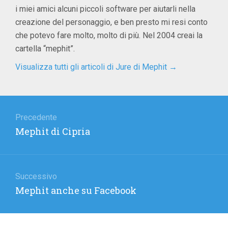
i miei amici alcuni piccoli software per aiutarli nella
creazione del personaggio, e ben presto mi resi conto
che potevo fare molto, molto di più. Nel 2004 creai la
cartella “mephit”.
Visualizza tutti gli articoli di Jure di Mephit
→
Navigazione
articoli
Precedente
Articolo
Mephit di Cipria
precedente:
Successivo
Articolo
Mephit anche su Facebook
successivo: