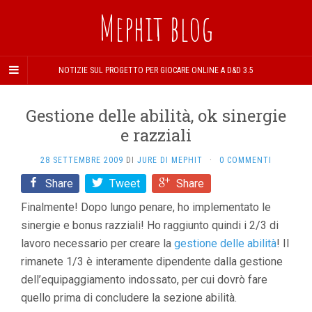
Mephit blog
NOTIZIE SUL PROGETTO PER GIOCARE ONLINE A D&D 3.5
Gestione delle abilità, ok sinergie
e razziali
28 SETTEMBRE 2009
DI
JURE DI MEPHIT
·
0 COMMENTI
Share
Tweet
Share
Finalmente! Dopo lungo penare, ho implementato le
sinergie e bonus razziali! Ho raggiunto quindi i 2/3 di
lavoro necessario per creare la
gestione delle abilità
! Il
rimanete 1/3 è interamente dipendente dalla gestione
dell’equipaggiamento indossato, per cui dovrò fare
quello prima di concludere la sezione abilità.