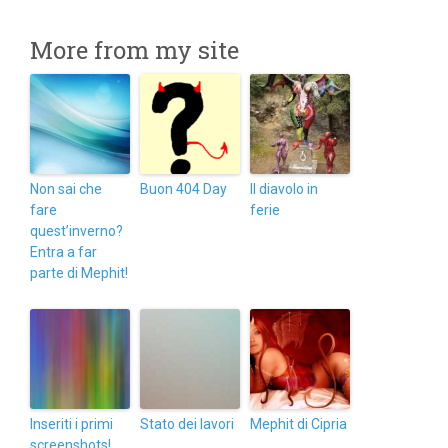
More from my site
Non sai che
Buon 404 Day
Il diavolo in
fare
ferie
quest’inverno?
Entra a far
parte di Mephit!
Inseriti i primi
Stato dei lavori
Mephit di Cipria
screenshots!