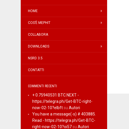
HOME
COS’È MEPHIT
COLLABORA
DOWNLOADS
NSRD 3.5
CONTATTI
COMMENTI RECENTI
+ 0.75940531 BTC.NEXT -
https://telegra.ph/Get-BTC-right-
now-02-10?elbft
su
Autori
You have a message(-s) # 403885.
Read - https://telegra.ph/Get-BTC-
right-now-02-10?oi57
su
Autori