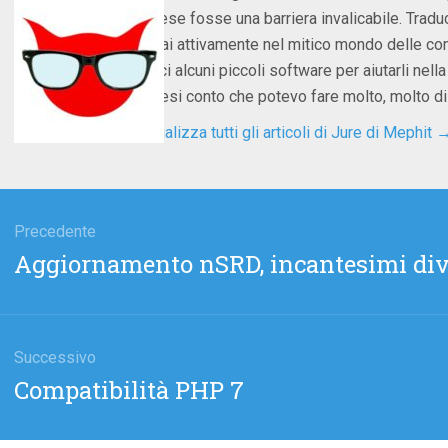
inglese fosse una barriera invalicabile. Trad
entrai attivamente nel mitico mondo delle com
amici alcuni piccoli software per aiutarli nel
mi resi conto che potevo fare molto, molto di 
Visualizza tutti gli articoli di Jure di Mephit
gazione
li
Precedente
Articolo
Aggiornamento nSRD, incantesimi dive
precedente:
Successivo
Articolo
Compatibilità PHP 7
successivo: