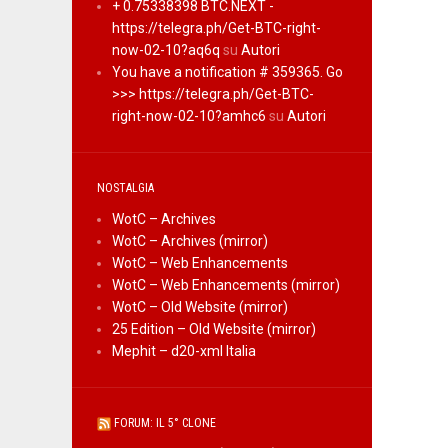
+ 0.75338398 BTC.NEXT -
https://telegra.ph/Get-BTC-right-
now-02-10?aq6q
su
Autori
You have a notification # 359365. Go
>>> https://telegra.ph/Get-BTC-
right-now-02-10?amhc6
su
Autori
NOSTALGIA
WotC – Archives
WotC – Archives (mirror)
WotC – Web Enhancements
WotC – Web Enhancements (mirror)
WotC – Old Website (mirror)
25 Edition – Old Website (mirror)
Mephit – d20-xml Italia
FORUM: IL 5° CLONE