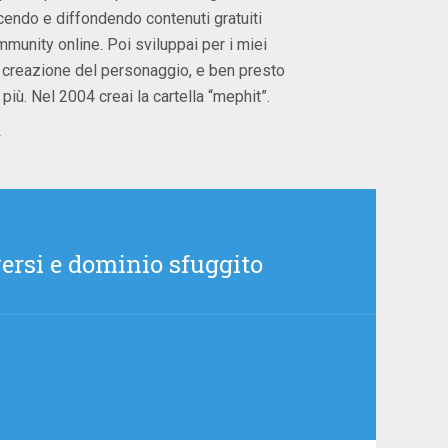
ucendo e diffondendo contenuti gratuiti
munity online. Poi sviluppai per i miei
la creazione del personaggio, e ben presto
più. Nel 2004 creai la cartella “mephit”.
→
rsi e dominio sfuggito