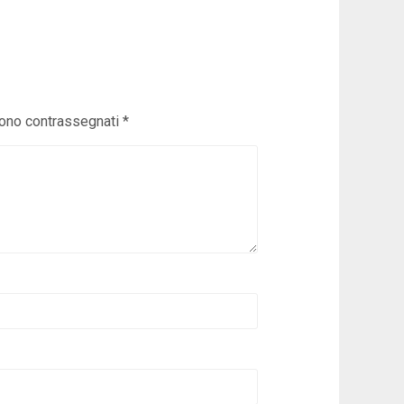
sono contrassegnati
*