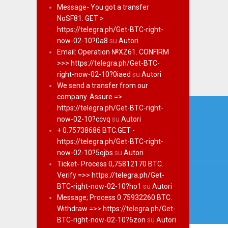
Message- You got a transfer
NoSF81. GET >
https://telegra.ph/Get-BTC-right-
now-02-10?0a8
su
Autori
Email: Operation №XZ61. CONFIRM
>>> https://telegra.ph/Get-BTC-
right-now-02-10?0iaed
su
Autori
We send a transfer from our
company. Assure =>
Navi
https://telegra.ph/Get-BTC-right-
artico
now-02-10?ccvq
su
Autori
+ 0.75738686 BTC.GET -
https://telegra.ph/Get-BTC-right-
now-02-10?5ojbs
su
Autori
Ticket- Process 0,75812170 BTC.
Verify =>> https://telegra.ph/Get-
BTC-right-now-02-10?ho1
su
Autori
Message; Process 0.75932260 BTC.
Withdraw =>> https://telegra.ph/Get-
BTC-right-now-02-10?6zon
su
Autori