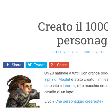
Creato il 10
personag
15 SETTEMBRE 2017
DI
JURE DI MEPHIT
Share
Tweet
Share
Un 20 naturale a tutti! Con grande so
alpha di Mephit
è stato creato il mill
dato vita a
Leoroar
, elfo maschio druid
cavallo di un lupo!
E voi?
Che personaggio creereste?