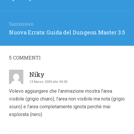
precedente:
Successivo
Articolo
Nuova Errata: Guida del Dungeon Master 3.5
successivo:
5
COMMENTI
Niky
13 Marzo 2009 alle 00:00
Volevo aggiungere che l’animazione mostra l’area
visibile (grigio chiaro), l’area non visibile ma nota (grigio
scuro) e l’area completamente ignota perchè mai
esplorata (nero)