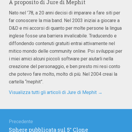
A proposito di
Jure di Mephit
Nato nel ’78, a 20 anni decisi di imparare a fare siti per
far conoscere la mia band. Nel 2003 iniziai a giocare a
D&D e mi accorsi di quanto per molte persone la lingua
inglese fosse una barriera invalicabile. Traducendo e
diffondendo contenuti gratuiti entrai attivamente nel
mitico mondo delle community online. Poi sviluppai per
i miei amici alcuni piccoli software per aiutarli nella
creazione del personaggio, e ben presto mi resi conto
che potevo fare molto, molto di più. Nel 2004 creai la
cartella “mephit”.
Visualizza tutti gli articoli di Jure di Mephit
→
Navigazione
articoli
Precedente
Articolo
Sphere pubblicata sul 5° Clone