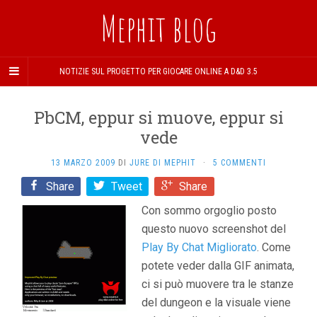
Mephit blog
NOTIZIE SUL PROGETTO PER GIOCARE ONLINE A D&D 3.5
PbCM, eppur si muove, eppur si
vede
13 MARZO 2009
DI
JURE DI MEPHIT
·
5 COMMENTI
Share
Tweet
Share
Con sommo orgoglio posto
questo nuovo screenshot del
Play By Chat Migliorato
. Come
potete veder dalla GIF animata,
ci si può muovere tra le stanze
del dungeon e la visuale viene