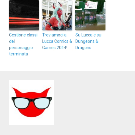
Gestione classi
Troviamoci a
Su Lucca e su
del
Lucca Comics &
Dungeons &
personaggio
Games 2014!
Dragons
terminata