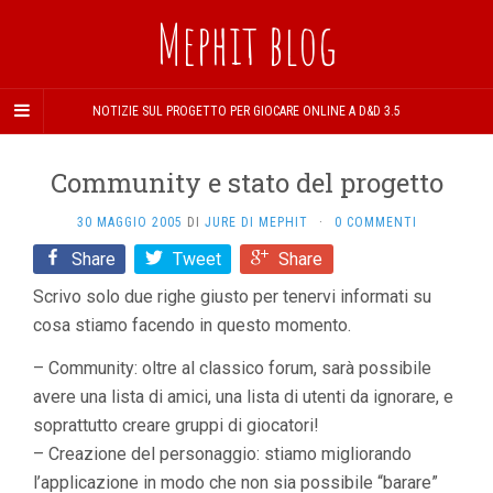
Mephit blog
NOTIZIE SUL PROGETTO PER GIOCARE ONLINE A D&D 3.5
Community e stato del progetto
30 MAGGIO 2005
DI
JURE DI MEPHIT
·
0 COMMENTI
Share
Tweet
Share
Scrivo solo due righe giusto per tenervi informati su
cosa stiamo facendo in questo momento.
– Community: oltre al classico forum, sarà possibile
avere una lista di amici, una lista di utenti da ignorare, e
soprattutto creare gruppi di giocatori!
– Creazione del personaggio: stiamo migliorando
l’applicazione in modo che non sia possibile “barare”