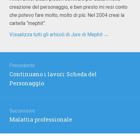
creazione del personaggio, e ben presto mi resi conto
che potevo fare molto, molto di più. Nel 2004 creai la
cartella “mephit”.
Visualizza tutti gli articoli di Jure di Mephit
→
Navigazione
articoli
Precedente
Articolo
Continuano i lavori: Scheda del
precedente:
Personaggio
Successivo
Articolo
Malattia professionale
successivo: