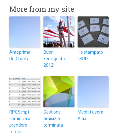
More from my site
Anteprima
Buon
Ho stampato
DnDTools
Ferragosto
l’SRD
2012!
RPGScript
Gestione
Mephit userà
comincia a
amicizia
Ajax
prendere
terminata
forma